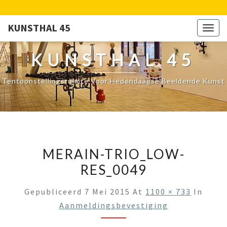
KUNSTHAL 45
Togg
navig
KUNSTHAL 45
Tentoonstellingsruimte Voor Hedendaagse Beeldende Kunst
MERAIN-TRIO_LOW-
RES_0049
Gepubliceerd
7 Mei 2015
At
1100 × 733
In
Aanmeldingsbevestiging