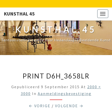
KUNSTHAL 45
Togg
navig
KUNSTHAL 45
Tentoonstellingsruimte Voor Hedendaagse Beeldende Kunst
PRINT D6H_3658LR
Gepubliceerd
9 September 2015
At
2000 ×
3000
In
Aanmeldingsbevestiging
← VORIGE
/
VOLGENDE →