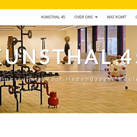
KUNSTHAL 45
OVER ONS
WAT KOMT
KUNSTHAL 4
lingsruimte Voor Hedendaagse Bee