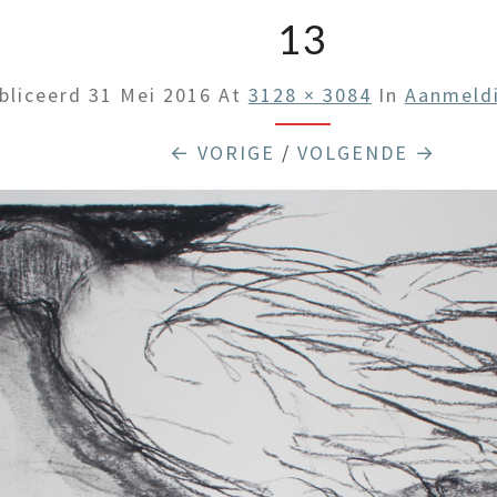
13
bliceerd
31 Mei 2016
At
3128 × 3084
In
Aanmeldi
← VORIGE
/
VOLGENDE →