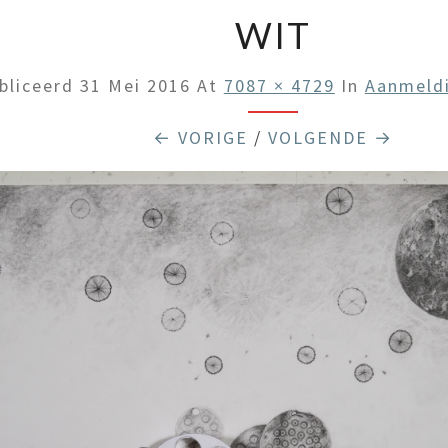
WIT
bliceerd
31 Mei 2016
At
7087 × 4729
In
Aanmeldi
← VORIGE
/
VOLGENDE →