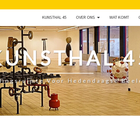
KUNSTHAL 45
OVER ONS
WAT KOMT
KUNSTHAL 4
lingsruimte Voor Hedendaagse Bee