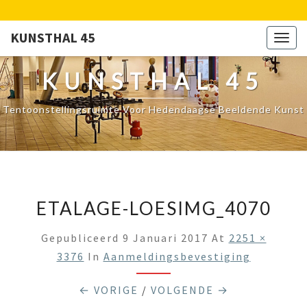
KUNSTHAL 45
Togg
navig
KUNSTHAL 45
Tentoonstellingsruimte Voor Hedendaagse Beeldende Kunst
ETALAGE-LOESIMG_4070
Gepubliceerd
9 Januari 2017
At
2251 ×
3376
In
Aanmeldingsbevestiging
← VORIGE
/
VOLGENDE →