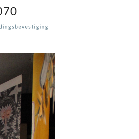
070
dingsbevestiging