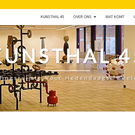
KUNSTHAL 45
OVER ONS
WAT KOMT
KUNSTHAL 4
lingsruimte Voor Hedendaagse Bee