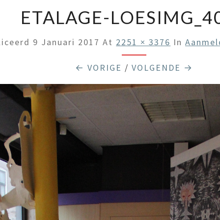
ETALAGE-LOESIMG_4
liceerd
9 Januari 2017
At
2251 × 3376
In
Aanmel
← VORIGE
/
VOLGENDE →