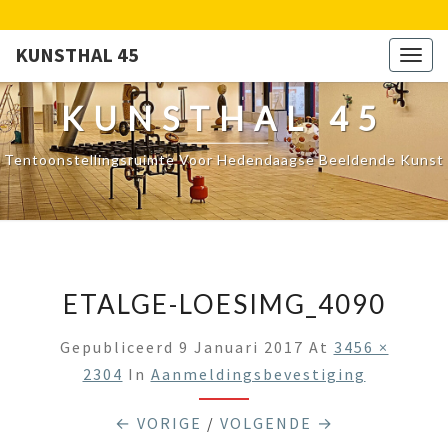
KUNSTHAL 45
Togg
navig
KUNSTHAL 45
Tentoonstellingsruimte Voor Hedendaagse Beeldende Kunst
ETALGE-LOESIMG_4090
Gepubliceerd
9 Januari 2017
At
3456 ×
2304
In
Aanmeldingsbevestiging
← VORIGE
/
VOLGENDE →