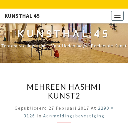
KUNSTHAL 45
Togg
navig
KUNSTHAL 45
Tentoonstellingsruimte Voor Hedendaagse Beeldende Kunst
MEHREEN HASHMI
KUNST2
Gepubliceerd
27 Februari 2017
At
2290 ×
3126
In
Aanmeldingsbevestiging