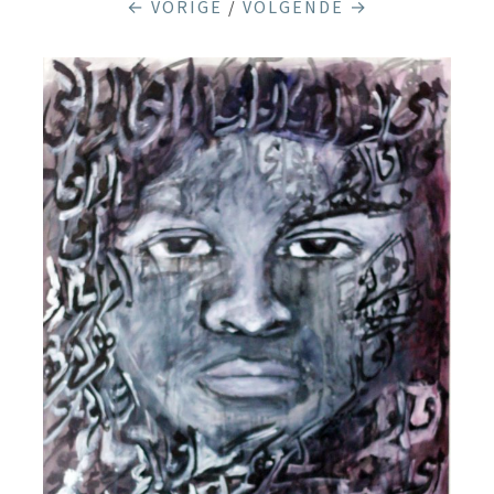
← VORIGE
/
VOLGENDE →