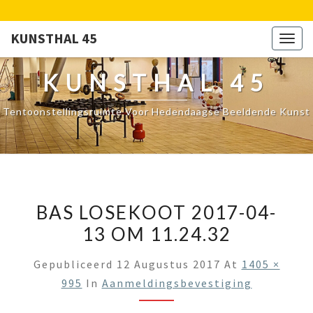
KUNSTHAL 45
Togg
navig
KUNSTHAL 45
Tentoonstellingsruimte Voor Hedendaagse Beeldende Kunst
BAS LOSEKOOT 2017-04-
13 OM 11.24.32
Gepubliceerd
12 Augustus 2017
At
1405 ×
995
In
Aanmeldingsbevestiging