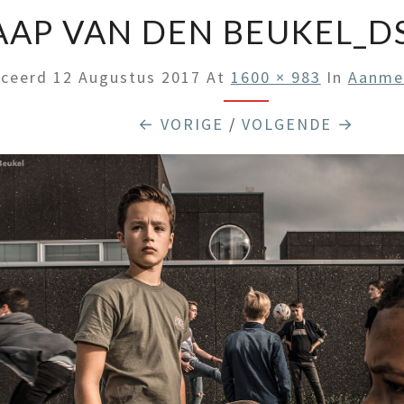
AAP VAN DEN BEUKEL_D
iceerd
12 Augustus 2017
At
1600 × 983
In
Aanmel
← VORIGE
/
VOLGENDE →