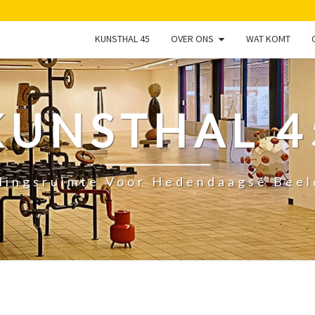
KUNSTHAL 45
OVER ONS
WAT KOMT
KUNSTHAL 4
lingsruimte Voor Hedendaagse Bee