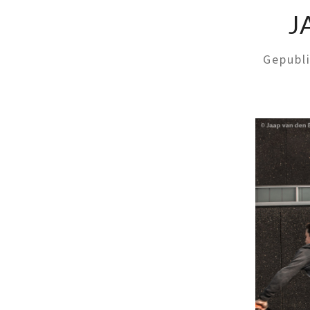
J
Gepubl