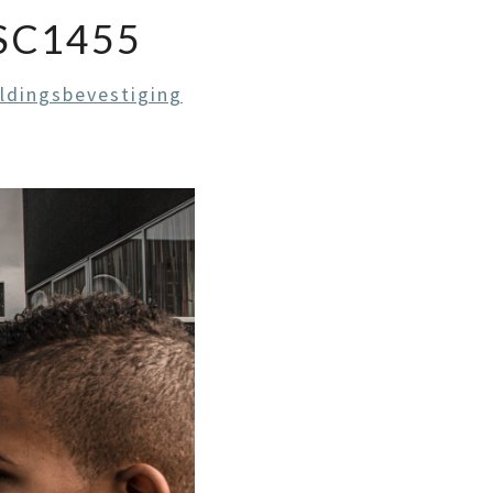
SC1455
dingsbevestiging