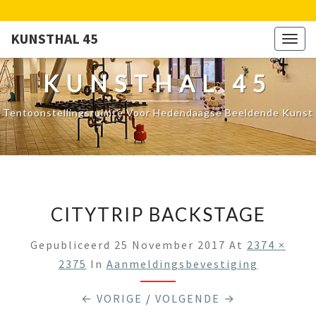
KUNSTHAL 45
Togg
navig
KUNSTHAL 45
Tentoonstellingsruimte Voor Hedendaagse Beeldende Kunst
CITYTRIP BACKSTAGE
Gepubliceerd
25 November 2017
At
2374 ×
2375
In
Aanmeldingsbevestiging
← VORIGE
/
VOLGENDE →