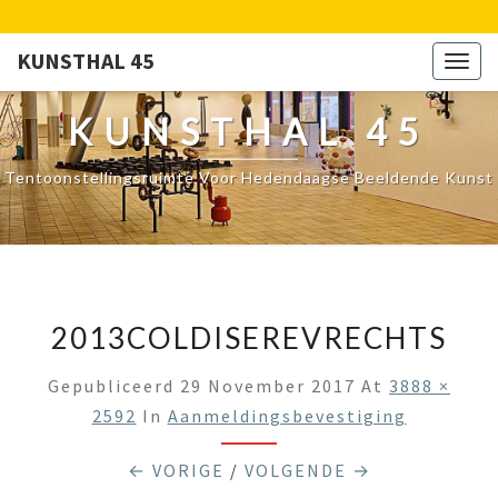
KUNSTHAL 45
Togg
navig
KUNSTHAL 45
Tentoonstellingsruimte Voor Hedendaagse Beeldende Kunst
2013COLDISEREVRECHTS
Gepubliceerd
29 November 2017
At
3888 ×
2592
In
Aanmeldingsbevestiging
← VORIGE
/
VOLGENDE →