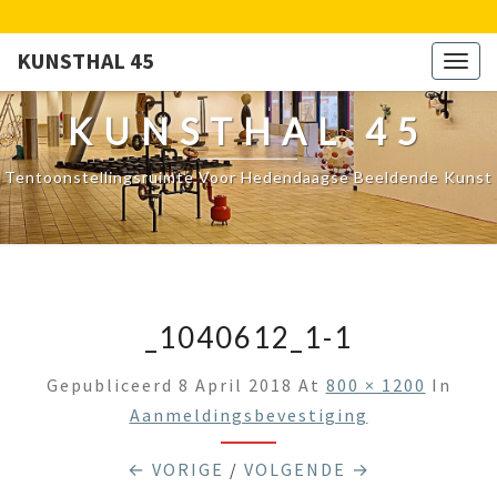
KUNSTHAL 45
Togg
navig
KUNSTHAL 45
Tentoonstellingsruimte Voor Hedendaagse Beeldende Kunst
_1040612_1-1
Gepubliceerd
8 April 2018
At
800 × 1200
In
Aanmeldingsbevestiging
← VORIGE
/
VOLGENDE →