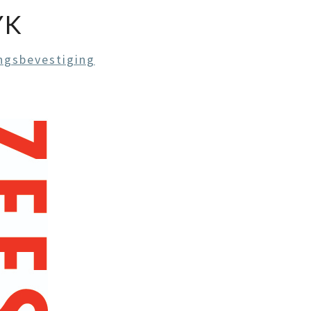
YK
ngsbevestiging