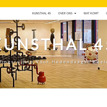
KUNSTHAL 45
OVER ONS
WAT KOMT
KUNSTHAL 4
lingsruimte Voor Hedendaagse Bee