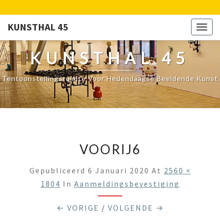
KUNSTHAL 45
Togg
navig
KUNSTHAL 45
Tentoonstellingsruimte Voor Hedendaagse Beeldende Kunst
VOORIJ6
Gepubliceerd
6 Januari 2020
At
2560 ×
1804
In
Aanmeldingsbevestiging
← VORIGE
/
VOLGENDE →