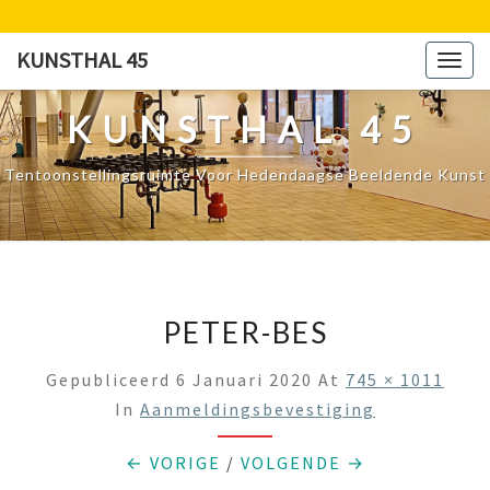
Ga
naar
KUNSTHAL 45
Togg
de
navig
content
KUNSTHAL 45
Tentoonstellingsruimte Voor Hedendaagse Beeldende Kunst
PETER-BES
Gepubliceerd
6 Januari 2020
At
745 × 1011
In
Aanmeldingsbevestiging
← VORIGE
/
VOLGENDE →