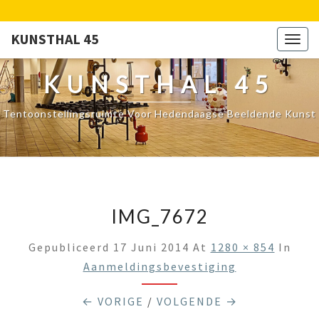
KUNSTHAL 45
Togg
navig
KUNSTHAL 45
Tentoonstellingsruimte Voor Hedendaagse Beeldende Kunst
IMG_7672
Gepubliceerd
17 Juni 2014
At
1280 × 854
In
Aanmeldingsbevestiging
← VORIGE
/
VOLGENDE →