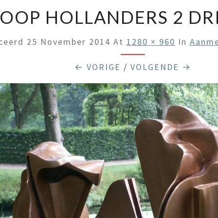
JOOP HOLLANDERS 2 DR
iceerd
25 November 2014
At
1280 × 960
In
Aanme
← VORIGE
/
VOLGENDE →