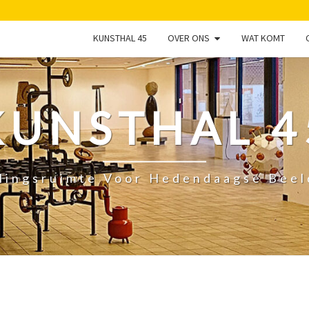
KUNSTHAL 45
OVER ONS
WAT KOMT
KUNSTHAL 4
lingsruimte Voor Hedendaagse Bee