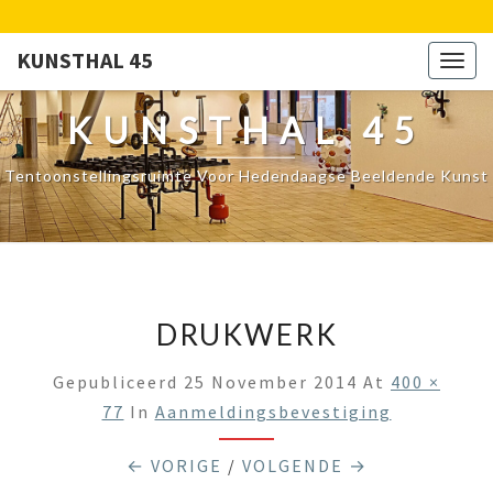
KUNSTHAL 45
Togg
navig
KUNSTHAL 45
Tentoonstellingsruimte Voor Hedendaagse Beeldende Kunst
DRUKWERK
Gepubliceerd
25 November 2014
At
400 ×
77
In
Aanmeldingsbevestiging
← VORIGE
/
VOLGENDE →