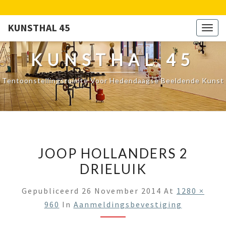
KUNSTHAL 45
Togg
navig
KUNSTHAL 45
Tentoonstellingsruimte Voor Hedendaagse Beeldende Kunst
JOOP HOLLANDERS 2
DRIELUIK
Gepubliceerd
26 November 2014
At
1280 ×
960
In
Aanmeldingsbevestiging