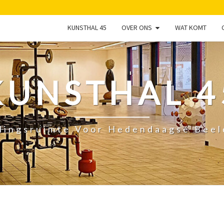
KUNSTHAL 45
OVER ONS
WAT KOMT
KUNSTHAL 4
lingsruimte Voor Hedendaagse Bee