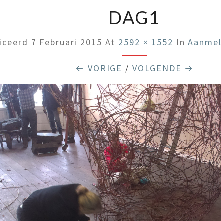
DAG1
iceerd
7 Februari 2015
At
2592 × 1552
In
Aanmel
← VORIGE
/
VOLGENDE →