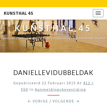
KUNSTHAL 45
Togg
navig
KUNSTHAL 45
Tentoonstellingsruimte Voor Hedendaagse Beeldende Kunst
DANIELLEVIDUBBELDAK
Gepubliceerd
22 Februari 2015
At
412 ×
550
In
Aanmeldingsbevestiging
← VORIGE
/
VOLGENDE →