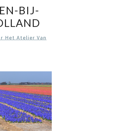
N-BIJ-
OLLAND
ar Het Atelier Van