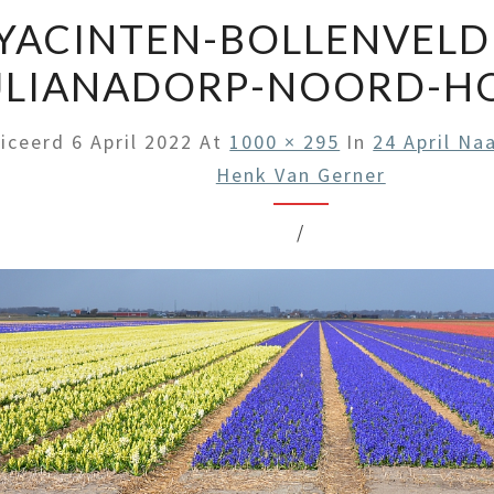
YACINTEN-BOLLENVELDE
ULIANADORP-NOORD-H
liceerd
6 April 2022
At
1000 × 295
In
24 April Na
Henk Van Gerner
/