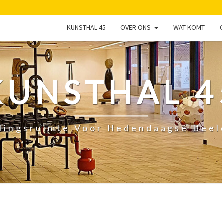
KUNSTHAL 45
OVER ONS
WAT KOMT
KUNSTHAL 4
lingsruimte Voor Hedendaagse Bee