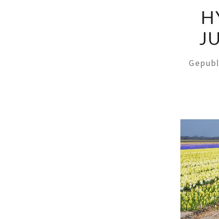
H
J
Gepub