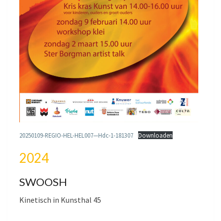
20250109-REGIO-HEL-HEL007—Hdc-1-181307
Downloaden
2024
SWOOSH
Kinetisch in Kunsthal 45