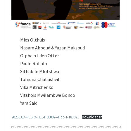
Mies Olthuis
Nasam Abboud & Yazan Maksoud
Olphaert den Otter
Paulo Robalo
Sithabile Mlotshwa
Tamuna Chabashvili
Vika Mitrichenko
Vitshois Mwilambwe Bondo
Yara Said
20250314-REGIO-HEL-HEL007—Hdc-1-183021
Downloaden