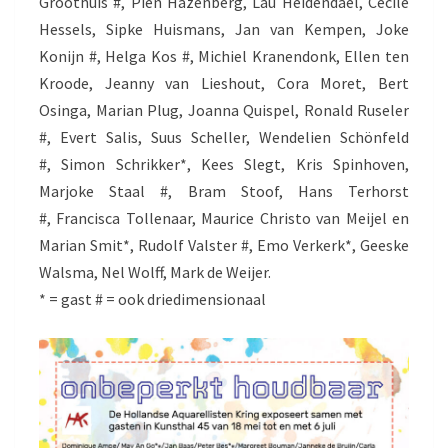
Groothuis #, Pien Hazenberg, Lau Heidendael, Cécile
Hessels, Sipke Huismans, Jan van Kempen, Joke
Konijn #, Helga Kos #, Michiel Kranendonk, Ellen ten
Kroode, Jeanny van Lieshout, Cora Moret, Bert
Osinga, Marian Plug, Joanna Quispel, Ronald Ruseler
#, Evert Salis, Suus Scheller, Wendelien Schönfeld
#, Simon Schrikker*, Kees Slegt, Kris Spinhoven,
Marjoke Staal #, Bram Stoof, Hans Terhorst
#, Francisca Tollenaar, Maurice Christo van Meijel en
Marian Smit*, Rudolf Valster #, Emo Verkerk*, Geeske
Walsma, Nel Wolff, Mark de Weijer.
* = gast # = ook driedimensionaal