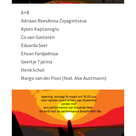
A+B
Adriaan ReesAnna Zvyagintseva
Aysen Kaptanoglu
Co van Gasteren
Eduarda Seer
Ehsan Fardjadniya
Geertje Tjalma
Henk Schut
Margo van der Pool (feat. Abe Austmann)