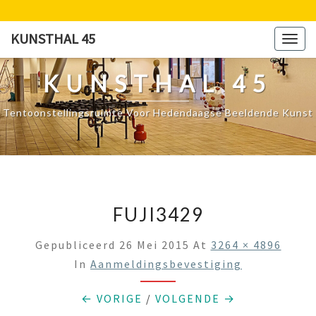
Ga
naar
KUNSTHAL 45
Togg
de
navig
content
KUNSTHAL 45
Tentoonstellingsruimte Voor Hedendaagse Beeldende Kunst
FUJI3429
Gepubliceerd
26 Mei 2015
At
3264 × 4896
In
Aanmeldingsbevestiging
← VORIGE
/
VOLGENDE →