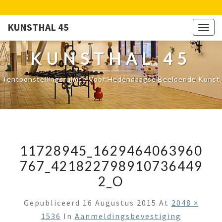
KUNSTHAL 45
Togg
navig
KUNSTHAL 45
Tentoonstellingsruimte Voor Hedendaagse Beeldende Kunst
11728945_1629464063960
767_421822798910736449
2_O
Gepubliceerd
16 Augustus 2015
At
2048 ×
1536
In
Aanmeldingsbevestiging