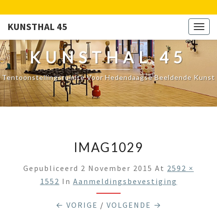
KUNSTHAL 45
Togg
navig
KUNSTHAL 45
Tentoonstellingsruimte Voor Hedendaagse Beeldende Kunst
IMAG1029
Gepubliceerd
2 November 2015
At
2592 ×
1552
In
Aanmeldingsbevestiging
← VORIGE
/
VOLGENDE →