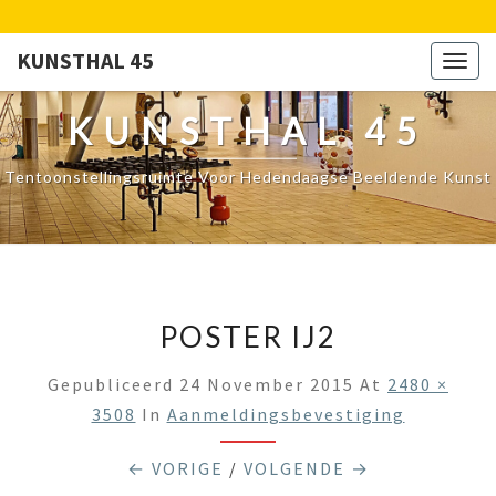
KUNSTHAL 45
Togg
navig
KUNSTHAL 45
Tentoonstellingsruimte Voor Hedendaagse Beeldende Kunst
POSTER IJ2
Gepubliceerd
24 November 2015
At
2480 ×
3508
In
Aanmeldingsbevestiging
← VORIGE
/
VOLGENDE →