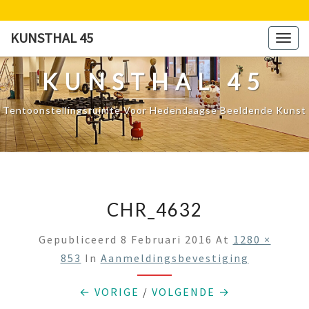
Ga
naar
KUNSTHAL 45
Togg
de
navig
content
KUNSTHAL 45
Tentoonstellingsruimte Voor Hedendaagse Beeldende Kunst
CHR_4632
Gepubliceerd
8 Februari 2016
At
1280 ×
853
In
Aanmeldingsbevestiging
← VORIGE
/
VOLGENDE →