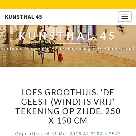
KUNSTHAL 45
Togg
navig
KUNSTHAL 45
Tentoonstellingsruimte Voor Hedendaagse Beeldende Kunst
LOES GROOTHUIS. ‘DE
GEEST (WIND) IS VRIJ’
TEKENING OP ZIJDE, 250
X 150 CM
Gepubliceerd
31 Mei 2016
At
2104 × 3543