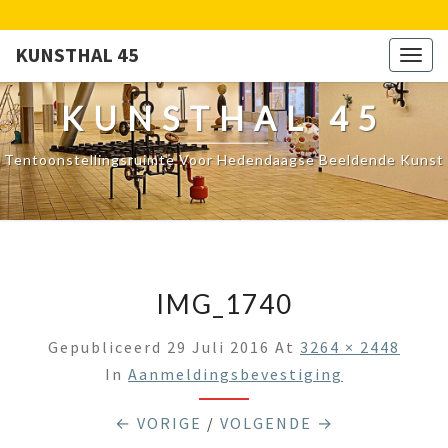
KUNSTHAL 45
Togg
navig
KUNSTHAL 45
Tentoonstellingsruimte Voor Hedendaagse Beeldende Kunst
IMG_1740
Gepubliceerd
29 Juli 2016
At
3264 × 2448
In
Aanmeldingsbevestiging
← VORIGE
/
VOLGENDE →