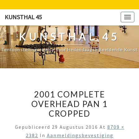
Ga
naar
KUNSTHAL 45
Togg
de
navig
content
KUNSTHAL 45
Tentoonstellingsruimte Voor Hedendaagse Beeldende Kunst
2001 COMPLETE
OVERHEAD PAN 1
CROPPED
Gepubliceerd
29 Augustus 2016
At
8709 ×
2382
In
Aanmeldingsbevestiging