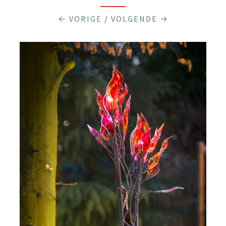
← VORIGE
/
VOLGENDE →