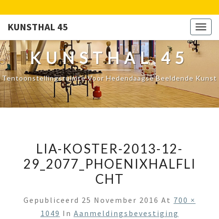
KUNSTHAL 45
Togg
navig
KUNSTHAL 45
Tentoonstellingsruimte Voor Hedendaagse Beeldende Kunst
LIA-KOSTER-2013-12-
29_2077_PHOENIXHALFLI
CHT
Gepubliceerd
25 November 2016
At
700 ×
1049
In
Aanmeldingsbevestiging