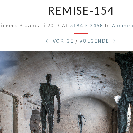
REMISE-154
liceerd
3 Januari 2017
At
5184 × 3456
In
Aanmel
← VORIGE
/
VOLGENDE →