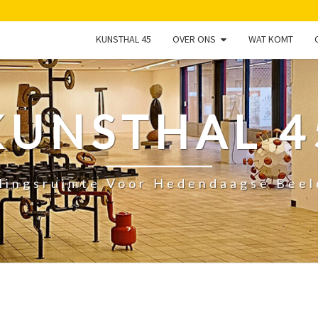
KUNSTHAL 45
OVER ONS
WAT KOMT
KUNSTHAL 4
lingsruimte Voor Hedendaagse Bee