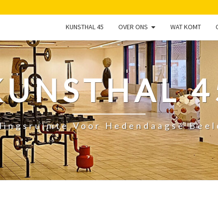
KUNSTHAL 45
OVER ONS
WAT KOMT
KUNSTHAL 4
lingsruimte Voor Hedendaagse Bee