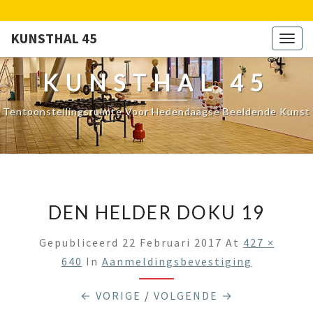
KUNSTHAL 45
Togg
navig
KUNSTHAL 45
Tentoonstellingsruimte Voor Hedendaagse Beeldende Kunst
DEN HELDER DOKU 19
Gepubliceerd
22 Februari 2017
At
427 ×
640
In
Aanmeldingsbevestiging
← VORIGE
/
VOLGENDE →