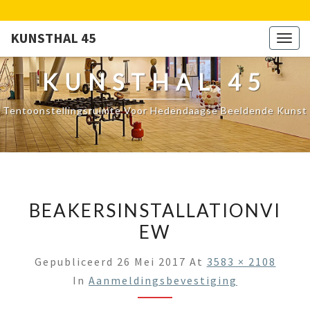
KUNSTHAL 45
Togg
navig
KUNSTHAL 45
Tentoonstellingsruimte Voor Hedendaagse Beeldende Kunst
BEAKERSINSTALLATIONVI
EW
Gepubliceerd
26 Mei 2017
At
3583 × 2108
In
Aanmeldingsbevestiging