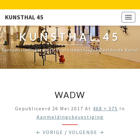
KUNSTHAL 45
Togg
navig
KUNSTHAL 45
Tentoonstellingsruimte Voor Hedendaagse Beeldende Kunst
WADW
Gepubliceerd
26 Mei 2017
At
468 × 375
In
Aanmeldingsbevestiging
← VORIGE
/
VOLGENDE →