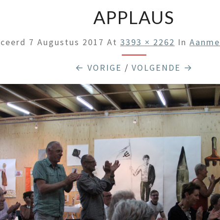
APPLAUS
iceerd
7 Augustus 2017
At
3393 × 2262
In
Aanmel
← VORIGE
/
VOLGENDE →