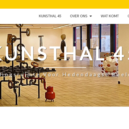
KUNSTHAL 45
OVER ONS
WAT KOMT
KUNSTHAL 4
lingsruimte Voor Hedendaagse Bee