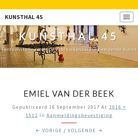
KUNSTHAL 45
Togg
navig
KUNSTHAL 45
Tentoonstellingsruimte Voor Hedendaagse Beeldende Kunst
EMIEL VAN DER BEEK
Gepubliceerd
16 September 2017
At
2016 ×
1512
In
Aanmeldingsbevestiging
← VORIGE
/
VOLGENDE →