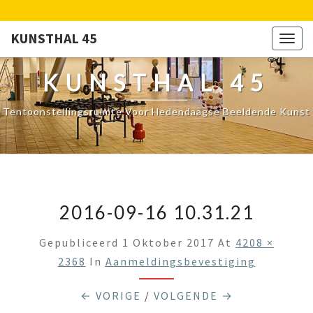
KUNSTHAL 45
Togg
navig
KUNSTHAL 45
Tentoonstellingsruimte Voor Hedendaagse Beeldende Kunst
2016-09-16 10.31.21
Gepubliceerd
1 Oktober 2017
At
4208 ×
2368
In
Aanmeldingsbevestiging
← VORIGE
/
VOLGENDE →