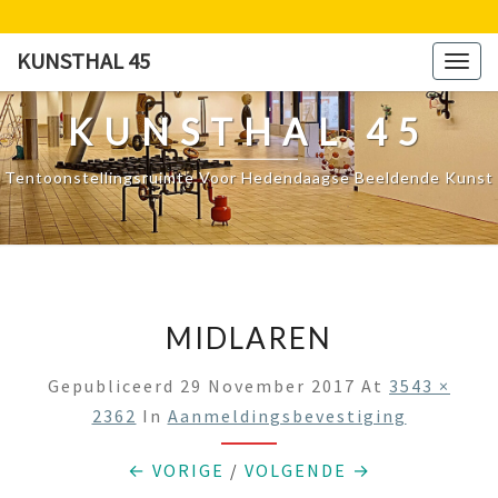
Ga
naar
KUNSTHAL 45
Togg
de
navig
content
KUNSTHAL 45
Tentoonstellingsruimte Voor Hedendaagse Beeldende Kunst
MIDLAREN
Gepubliceerd
29 November 2017
At
3543 ×
2362
In
Aanmeldingsbevestiging
← VORIGE
/
VOLGENDE →