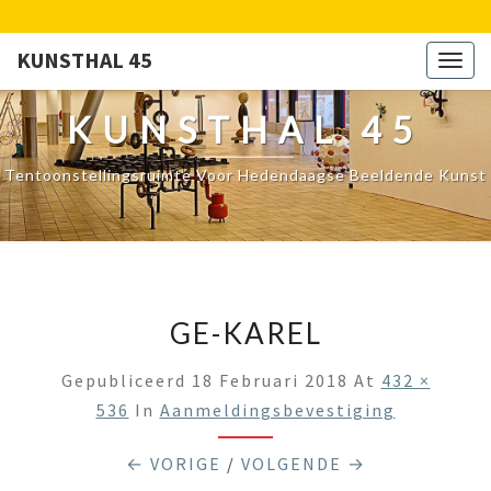
KUNSTHAL 45
Togg
navig
KUNSTHAL 45
Tentoonstellingsruimte Voor Hedendaagse Beeldende Kunst
GE-KAREL
Gepubliceerd
18 Februari 2018
At
432 ×
536
In
Aanmeldingsbevestiging
← VORIGE
/
VOLGENDE →