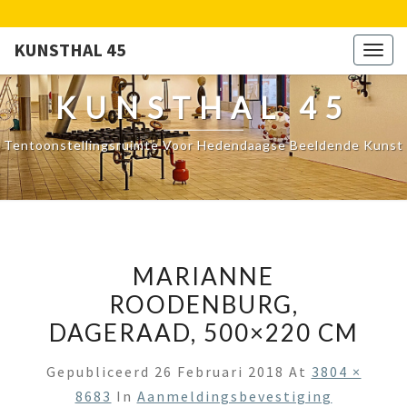
KUNSTHAL 45
Togg
navig
KUNSTHAL 45
Tentoonstellingsruimte Voor Hedendaagse Beeldende Kunst
MARIANNE
ROODENBURG,
DAGERAAD, 500×220 CM
Gepubliceerd
26 Februari 2018
At
3804 ×
8683
In
Aanmeldingsbevestiging