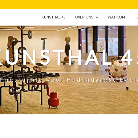
KUNSTHAL 45
OVER ONS
WAT KOMT
KUNSTHAL 4
lingsruimte Voor Hedendaagse Bee