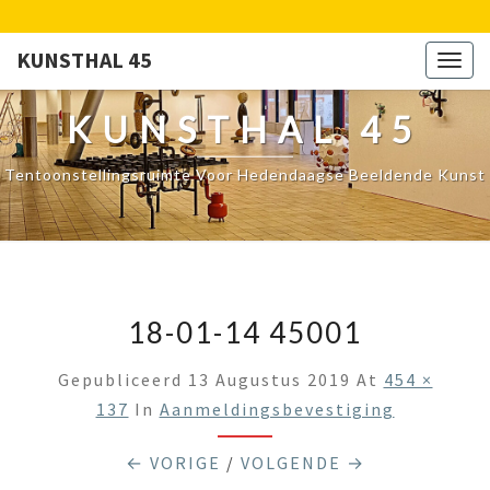
KUNSTHAL 45
Togg
navig
KUNSTHAL 45
Tentoonstellingsruimte Voor Hedendaagse Beeldende Kunst
18-01-14 45001
Gepubliceerd
13 Augustus 2019
At
454 ×
137
In
Aanmeldingsbevestiging
← VORIGE
/
VOLGENDE →