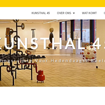
KUNSTHAL 45
OVER ONS
WAT KOMT
KUNSTHAL 4
lingsruimte Voor Hedendaagse Bee