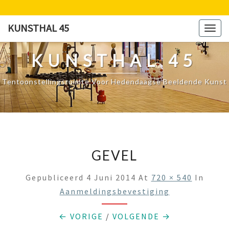
Ga
naar
KUNSTHAL 45
Togg
de
navig
content
KUNSTHAL 45
Tentoonstellingsruimte Voor Hedendaagse Beeldende Kunst
GEVEL
Gepubliceerd
4 Juni 2014
At
720 × 540
In
Aanmeldingsbevestiging
← VORIGE
/
VOLGENDE →