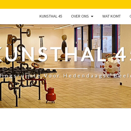
KUNSTHAL 45
OVER ONS
WAT KOMT
KUNSTHAL 4
lingsruimte Voor Hedendaagse Bee