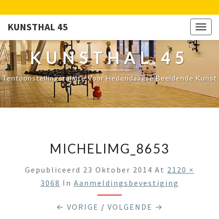
KUNSTHAL 45
Togg
navig
KUNSTHAL 45
Tentoonstellingsruimte Voor Hedendaagse Beeldende Kunst
MICHELIMG_8653
Gepubliceerd
23 Oktober 2014
At
2120 ×
3068
In
Aanmeldingsbevestiging
← VORIGE
/
VOLGENDE →